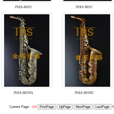
JYAS-601U
JYAS-901U
JYAS-601NA
JYAS-601NC
Current Page：
1/4