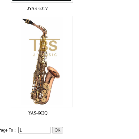
JYAS-601V
YAS-662Q
Page To：