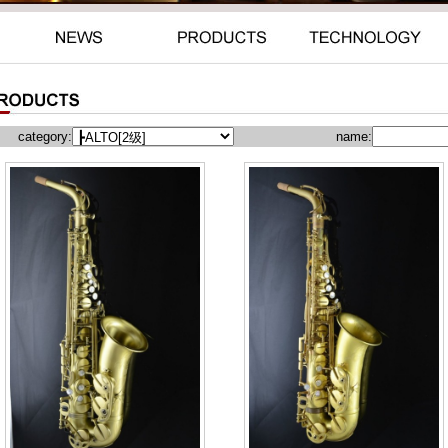
category:
name: